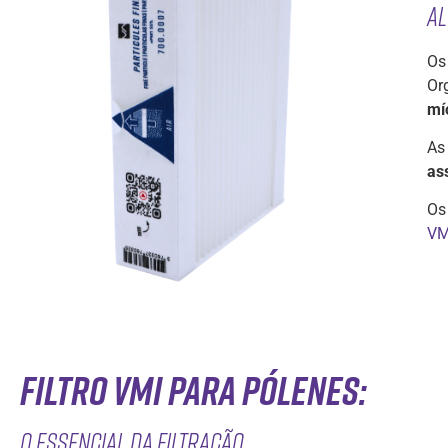
Al
Os
Or
mí
As
as
Os
VM
Filtro VMI para pólenes:
o essencial da filtração.