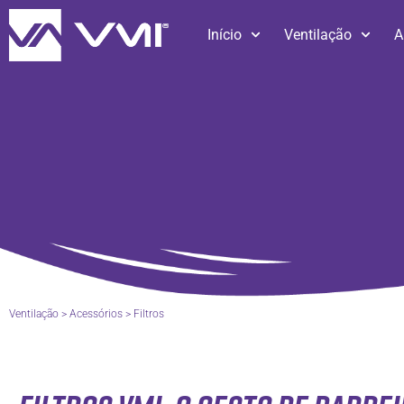
Início
Ventilação
A
Ventilação
>
Acessórios
>
Filtros