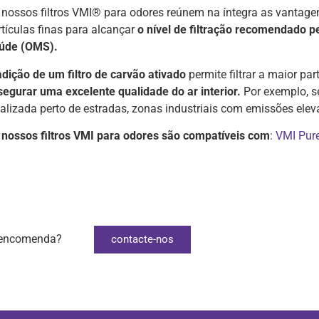
 nossos filtros VMI® para odores reúnem na íntegra as vantage
rtículas finas para alcançar
o nível de filtração recomendado 
úde (OMS).
adição de um filtro de carvão ativado
permite filtrar a maior par
segurar uma excelente qualidade do ar interior.
Por exemplo, se
calizada perto de estradas, zonas industriais com emissões eleva
nossos filtros VMI para odores são compatíveis com
:
VMI Pur
a encomenda?
contacte-nos