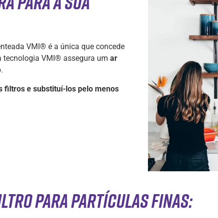
ra para a sua
tenteada VMI® é a única que concede
, a tecnologia VMI® assegura um
ar
.
 filtros e substituí-los pelo menos
iltro para partículas finas: