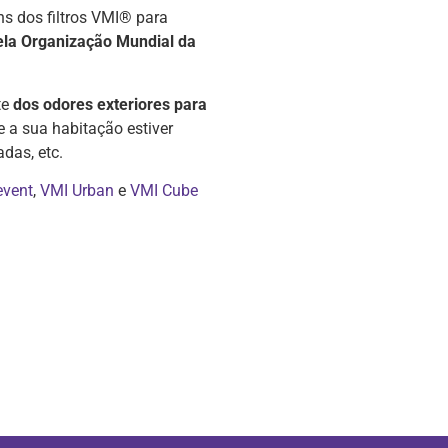
ns dos filtros VMI® para
pela Organização Mundial da
te
dos odores exteriores para
 a sua habitação estiver
das, etc.
event
,
VMI Urban
e
VMI Cube