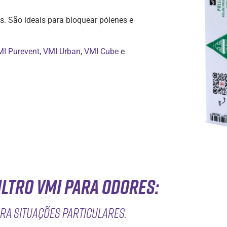
s. São ideais para bloquear pólenes e
I Purevent
,
VMI Urban
,
VMI Cube
e
iltro VMI para odores:
ra situações particulares.