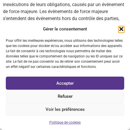
inexécutions de leurs obligations, causés par un événement
de force majeure. Les événements de force majeure
s’entendent des événements hors du contrôle des parties,
survenant après la validation de la commande. Ils
Gérer le consentement
comprennent (sans que cette liste soit limitative) les guerres,
les émeutes, les grèves et les autres conflits collectifs du
Pour offrir les meilleures expériences, nous utilisons des technologies telles
travail, les catastrophes naturelles, les pandémies et
que les cookies pour stocker et/ou accéder aux informations des appareils.
Le fait de consentir à ces technologies nous permettra de traiter des
épidémies, les intempéries à caractère exceptionnel, les
données telles que le comportement de navigation ou les ID uniques sur ce
pannes ou l’indisponibilité générale des moyens de
site. Le fait de ne pas consentir ou de retirer son consentement peut avoir
transport, les accidents, les incendies, les explosions et les
un effet négatif sur certaines caractéristiques et fonctions.
pénuries de courant.
Accepter
17- PROPRIÉTÉ INTELLECTUELLE
Refuser
L’ensemble des documents techniques et commerciaux
Voir les préférences
remis au Client sont protégés par le droit d’auteur et les
Droits de propriété intellectuelle pour le monde entier
Politique de cookies
demeurent la propriété exclusive