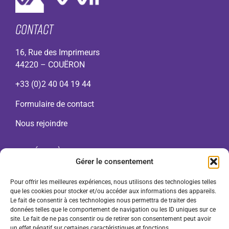
CONTACT
16, Rue des Imprimeurs
44220 – COUËRON
+33 (0)2 40 04 19 44
Formulaire de contact
Nous rejoindre
Accédez à...
Gérer le consentement
A propos
Pour offrir les meilleures expériences, nous utilisons des technologies telles
Gamme VMI
que les cookies pour stocker et/ou accéder aux informations des appareils.
Contact
Le fait de consentir à ces technologies nous permettra de traiter des
données telles que le comportement de navigation ou les ID uniques sur ce
F.A.Q.
site. Le fait de ne pas consentir ou de retirer son consentement peut avoir
Mentions légales
un effet négatif sur certaines caractéristiques et fonctions.