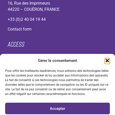
16, Rue des Imprimeurs
44220 – COUËRON, FRANCE
+33 (0)2 40 04 19 44
Contact form
Access
About
Gérer le consentement
VMI range
Contact
Pour offrir les meilleures expériences, nous utilisons des technologies telles
F.A.Q.
que les cookies pour stocker et/ou accéder aux informations des appareils.
Legal notices
Le fait de consentir à ces technologies nous permettra de traiter des
données telles que le comportement de navigation ou les ID uniques sur ce
Cookie Policy (UK)
site. Le fait de ne pas consentir ou de retirer son consentement peut avoir
General terms and conditions of use (GTCU)
un effet négatif sur certaines caractéristiques et fonctions.
General Terms and Conditions of Sale (GTCS) for
professionals
Accepter