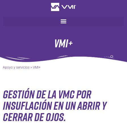
VMI+
Apoyo y servicios
>
VMI+
Gestión de la VMC por
insuflación en un abrir y
cerrar de ojos.