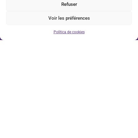
Refuser
Voir les préférences
Política de cookies
Contáctenos
16, Rue des Imprimeurs
44220 – COUËRON, Francia
+33 (0)2 40 04 19 44
Formulario de contacto
Acceda a…
Acerca de
Gama VMI