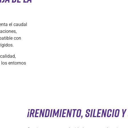
enta el caudal
raciones,
patible con
rígidos.
calidad,
n los entornos
¡RENDIMIENTO, SILENCIO Y