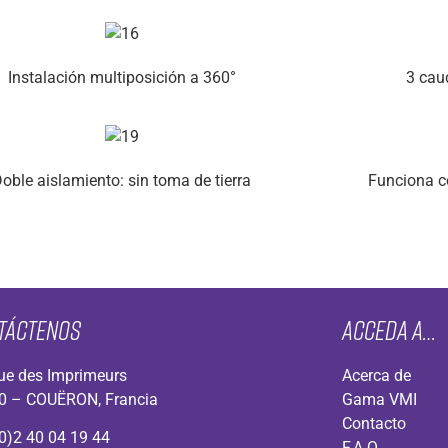
Instalación multiposición a 360°
3 cau
oble aislamiento: sin toma de tierra
Funciona co
táctenos
Acceda a…
ue des Imprimeurs
Acerca de
0 – COUËRON, Francia
Gama VMI
Contacto
0)2 40 04 19 44
F.A.Q.