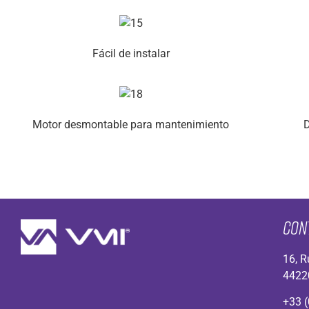
Fácil de instalar
Motor desmontable para mantenimiento
D
Con
16, R
4422
+33 (