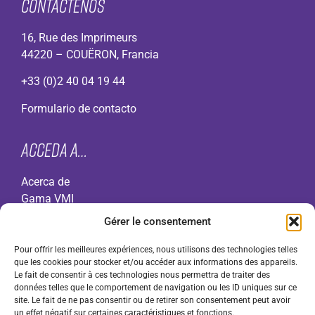
Contáctenos
16, Rue des Imprimeurs
44220 – COUËRON, Francia
+33 (0)2 40 04 19 44
Formulario de contacto
Acceda a…
Acerca de
Gama VMI
Contacto
Gérer le consentement
F.A.Q.
Política de cookies (UE)
Pour offrir les meilleures expériences, nous utilisons des technologies telles
que les cookies pour stocker et/ou accéder aux informations des appareils.
Aviso legal
Le fait de consentir à ces technologies nous permettra de traiter des
Condiciones Generales
de Utilización (CGU)
données telles que le comportement de navigation ou les ID uniques sur ce
Condiciones Generales de ventas (CGV) para
site. Le fait de ne pas consentir ou de retirer son consentement peut avoir
un effet négatif sur certaines caractéristiques et fonctions.